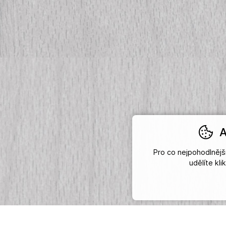
A
Pro co nejpohodlněj
udělíte kl