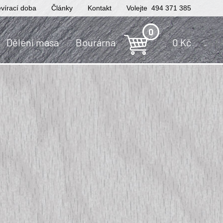
vírací doba
Články
Kontakt
Volejte 494 371 385
0
Dělení masa
Bourárna
0
Kč