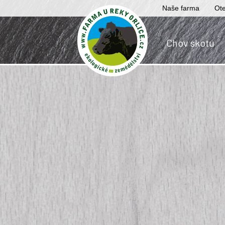
Naše farma
Ote
Chov skotu