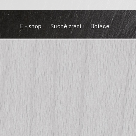
E - shop
Suché zrání
Dotace