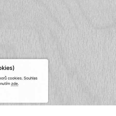
kies)
orů cookies. Souhlas
iknutím
zde
.