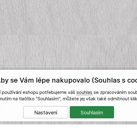
by se Vám lépe nakupovalo (Souhlas s coo
ší používání eshopu potřebujeme váš
souhlas
se zpracováním soub
iknutím na tlačítko "Souhlasím", můžete jej však také odmítnout kl
Nastavení
Souhlasím