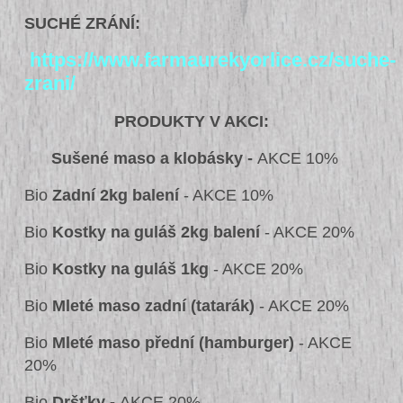
SUCHÉ ZRÁNÍ:
https://www.farmaurekyorlice.cz/suche-
zrani/
PRODUKTY V AKCI:
Sušené maso a klobásky -
AKCE 10%
Bio
Zadní 2kg balení
- AKCE 10%
Bio
Kostky na guláš 2kg balení
- AKCE 20%
Bio
Kostky na guláš 1kg
- AKCE 20%
Bio
Mleté maso zadní
(tatarák)
- AKCE 20%
Bio
Mleté maso přední (hamburger)
- AKCE
20%
Bio
Dršťky -
AKCE 20%