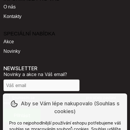
O nás
Kontakty
SPECIÁLNÍ NABÍDKA
Akce
Novinky
NEWSLETTER
Novinky a akce na Váš email?
Souhlasím se
zpracováním osobních údajů
pro účely zasílání
Aby se Vám lépe nakupovalo (Souhlas s
obchodního sdělení.
cookies)
Pro co nejpohodlnější používání eshopu potřebujeme váš
souhlas
se zpracováním souborů cookies. Souhlas udělíte